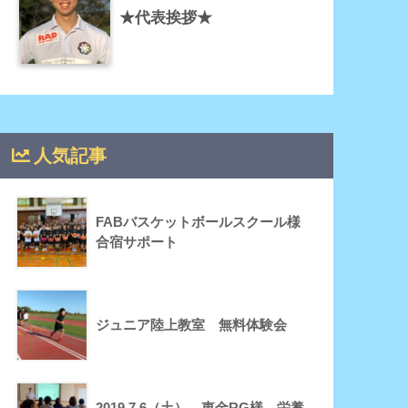
★代表挨拶★
人気記事
FABバスケットボールスクール様
合宿サポート
ジュニア陸上教室 無料体験会
2019.7.6（土） 東金RG様 栄養