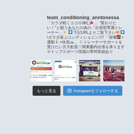
team_conditioning_anntonessa
「カラダ軽くココロ弾む
」
“変わりた
い！"と願うあなたの為の「出張型専属トレ
ーナー」
下記URLよりご覧下さい
\カラダ喜ぶコンディショニング/
「栄養
×
運動
×休息
」
▷トレーナーサポートを
受けたい方大歓迎！関東圏内出張を承ります
※トップスポーツ現場の帯同実績あり
もっと見る
Instagramをフォローする