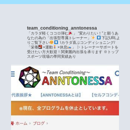
team_conditioning_anntonessa
「カラダ軽くココロ弾む
」
“変わりたい！"と願うあ
なたの為の「出張型専属トレーナー」
下記URLよ
りご覧下さい
\カラダ喜ぶコンディショニング/
「栄養
×運動
×休息
」
▷トレーナーサポートを
受けたい方大歓迎！関東圏内出張を承ります
※トップ
スポーツ現場の帯同実績あり